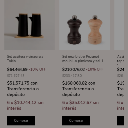
Set aceitera y vinagrera
Set new bistro Peugeot
Aceite
Tokio
molinillo pimienta y sal 10
tapone
cm
burbu
$64.464,69
-
10
%
OFF
$210.076,02
-
10
%
OFF
$24.1
$71.627,43
$233.417,80
$26.86
$51.571,75
con
$168.060,82
con
$19.
Transferencia o
Transferencia o
Trans
depósito
depósito
depó
6
x
$10.744,12
sin
6
x
$35.012,67
sin
6
x
$
interés
interés
inter
Comprar
Comprar
C