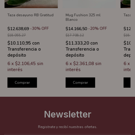
Taza desayuno RB Gratitud
Mug Fushion 325 ml
Taza d
Blanco
$12.638,69
-
30
%
OFF
$14.166,50
-
20
%
OFF
$12.6
$18.055,27
$17.708,12
$18.05
$10.110,95
con
$11.333,20
con
$10.
Transferencia o
Transferencia o
Trans
depósito
depósito
depó
6
x
$2.106,45
sin
6
x
$2.361,08
sin
6
x
$
interés
interés
inter
Comprar
Comprar
C
Newsletter
Registrate y recibí nuestras ofertas.