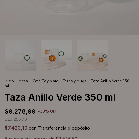
Inicio
.
Mesa
.
Café, Te y Mate
.
Tazas y Mugs
.
Taza Anillo Verde 350
ml
Taza Anillo Verde 350 ml
$9.278,99
-
30
%
OFF
$13.255,70
$7.423,19
con
Transferencia o depósito