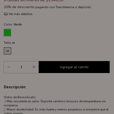
6
cuotas sin interés de
$1.546,50
20% de descuento
pagando con Transferencia o depósito
Ver más detalles
Color:
Verde
Talle:
st
st
Descripción
Vidrio de Borosilicato:
-¦ Más resistente al calor: Soporta cambios bruscos de temperatura sin
romperse.
¦ -Mayor durabilidad: Es más fuerte y menos propenso a romperse que el
vidrio común.