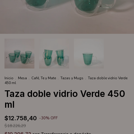
Inicio
.
Mesa
.
Café, Te y Mate
.
Tazas y Mugs
.
Taza doble vidrio Verde
450 ml
Taza doble vidrio Verde 450
ml
$12.758,40
-
30
%
OFF
$18.226,29