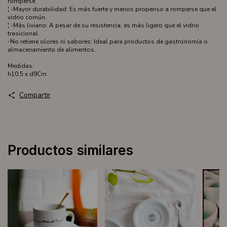
romperse.
¦ -Mayor durabilidad: Es más fuerte y menos propenso a romperse que el
vidrio común.
¦ -Más liviano: A pesar de su resistencia, es más ligero que el vidrio
trasicional.
-No retiene olores ni sabores: Ideal para productos de gastronomía o
almacenamiento de alimentos.
Medidas:
h10.5 x d9Cm
Compartir
Productos similares