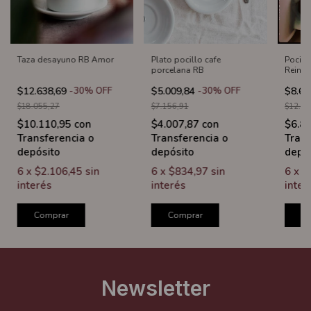
Taza desayuno RB Amor
Plato pocillo cafe
Pocill
porcelana RB
Reina
$12.638,69
-
30
%
OFF
$5.009,84
-
30
%
OFF
$8.60
$18.055,27
$7.156,91
$12.28
$10.110,95
con
$4.007,87
con
$6.8
Transferencia o
Transferencia o
Trans
depósito
depósito
depó
6
x
$2.106,45
sin
6
x
$834,97
sin
6
x
$
interés
interés
inter
Comprar
Comprar
C
Newsletter