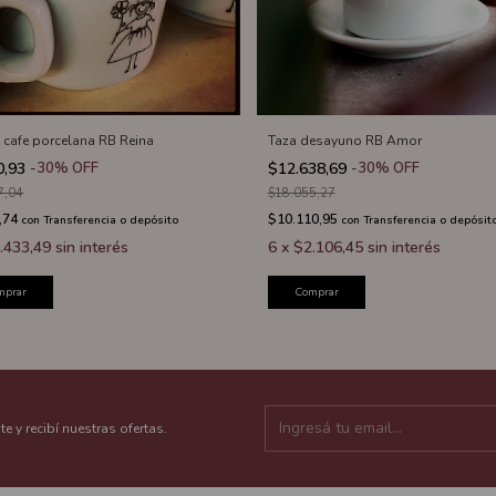
o cafe porcelana RB Reina
Taza desayuno RB Amor
0,93
-
30
%
OFF
$12.638,69
-
30
%
OFF
7,04
$18.055,27
,74
$10.110,95
con
Transferencia o depósito
con
Transferencia o depósit
.433,49
sin interés
6
x
$2.106,45
sin interés
mprar
Comprar
te y recibí nuestras ofertas.