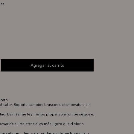
les
icato:
 al calor: Soporta cambios bruscos de temperatura sin
idad: Es más fuerte y menos propenso a romperse que el
pesar de su resistencia, es más ligero que el vidrio
es ni sabores: Ideal para productos de gastronomía o