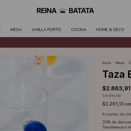
O
MESA
VAJILLA PORTO
COCINA
HOME & DECO
Inicio
.
Mesa
.
C
Taza 
$2.863,91
$4.091,30
$2.291,13
co
6
cuotas sin in
20% de descue
Transferencia o 