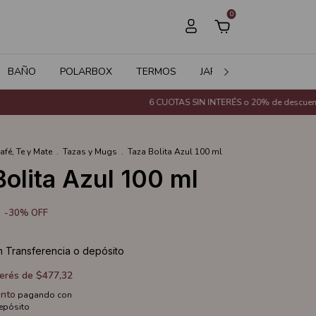
0
BAÑO
POLARBOX
TERMOS
JARDÍN
SALE
6 CUOTAS SIN INTERÉS o 20% de descuento con Tra
afé, Te y Mate
.
Tazas y Mugs
.
Taza Bolita Azul 100 ml
Bolita Azul 100 ml
-
30
%
OFF
n
Transferencia o depósito
terés de
$477,32
nto
pagando con
depósito