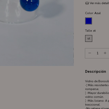
Ver más detal
Color:
Azul
Talle:
st
st
Descripción
Vidrio de Borosil
-¦ Más resistente
romperse.
¦ -Mayor durabil
vidrio común.
¦ -Más liviano: A 
trasicional.
-No retiene olor