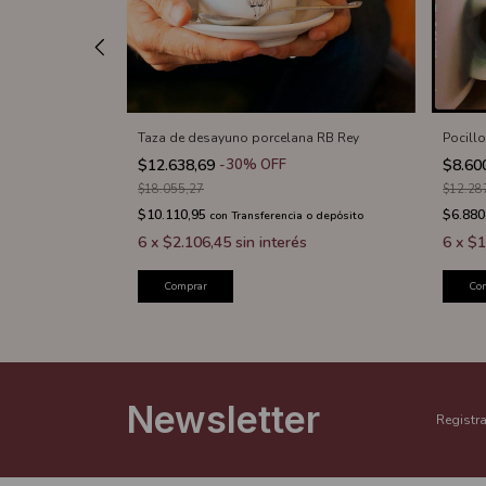
o
Taza de desayuno porcelana RB Rey
Pocill
$12.638,69
-
30
%
OFF
$8.60
$18.055,27
$12.28
$10.110,95
$6.880
 o depósito
con
Transferencia o depósito
s
6
x
$2.106,45
sin interés
6
x
$1
Comprar
Co
Newsletter
Registra