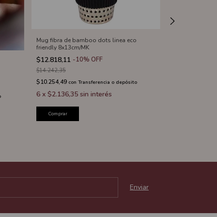
Mug fibra de bamboo dots linea eco
friendly 8x13cm/MK
$12.818,11
-
10
%
OFF
Pocillo cafe po
$14.242,35
$8.600,93
-
30
$10.254,49
con
Transferencia o depósito
$12.287,04
6
x
$2.136,35
sin interés
$6.880,74
o
con
Tr
6
x
$1.433,49
Comprar
Comprar