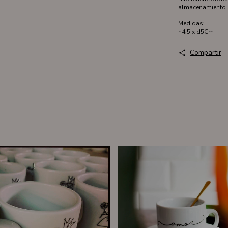
almacenamiento 
Medidas:
h4.5 x d5Cm
Compartir