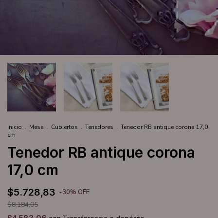
Inicio
.
Mesa
.
Cubiertos
.
Tenedores
.
Tenedor RB antique corona 17,0
cm
Tenedor RB antique corona
17,0 cm
$5.728,83
-
30
%
OFF
$8.184,05