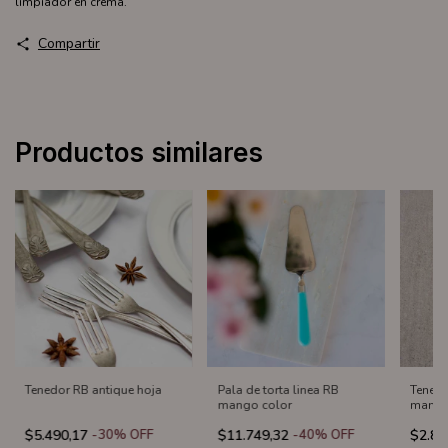
limpiador en crema.
Compartir
Productos similares
Tenedor RB antique hoja
Pala de torta linea RB
Tenedo
mango color
mango
$5.490,17
-
30
%
OFF
$11.749,32
-
40
%
OFF
$2.80