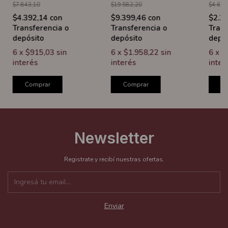
$7.843,10
$19.582,20
$4.680
$4.392,14
con
$9.399,46
con
$2.2
Transferencia o
Transferencia o
Trans
depósito
depósito
depó
6
x
$915,03
sin
6
x
$1.958,22
sin
6
x
$
interés
interés
inter
Comprar
Comprar
C
Newsletter
Registrate y recibí nuestras ofertas.