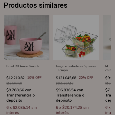
Productos similares
Bowl RB Amor Grande
Juego ensaladeras 5 piezas
Mini b
- Tempo
ceram
$12.210,82
-
10
%
OFF
$121.045,68
-
20
%
OFF
$9.64
$13.567,58
$151.307,10
$10.71
$9.768,66
con
$96.836,54
con
$7.7
Transferencia o
Transferencia o
Trans
depósito
depósito
depó
6
x
$2.035,14
sin
6
x
$20.174,28
sin
6
x
$
interés
interés
inter