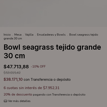
Inicio
.
Mesa
.
Vajilla
.
Ensaladeras y Bowls
.
Bowl seagrass tejido
grande 30 cm
Bowl seagrass tejido grande
30 cm
$47.713,88
-
10
%
OFF
$53.015,42
$38.171,10
con
Transferencia o depósito
6
cuotas sin interés de
$7.952,31
20% de descuento
pagando con Transferencia o depósito
Ver más detalles