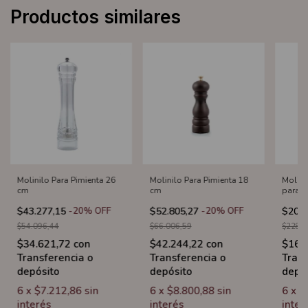
Productos similares
Molinilo Para Pimienta 26
Molinilo Para Pimienta 18
Molin
cm
cm
para 
$43.277,15
-
20
%
OFF
$52.805,27
-
20
%
OFF
$205.
$54.096,44
$66.006,59
$228.3
$34.621,72
con
$42.244,22
con
$164
Transferencia o
Transferencia o
Trans
depósito
depósito
depó
6
x
$7.212,86
sin
6
x
$8.800,88
sin
6
x
$
interés
interés
inter