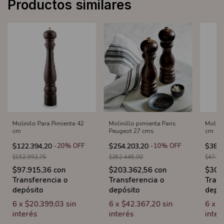
Productos similares
Molinilo Para Pimienta 42
Molinillo pimienta Paris
Molini
cm
Peugeot 27 cms
cm
$122.394,20
-
20
%
OFF
$254.203,20
-
10
%
OFF
$38.3
$152.992,75
$282.448,00
$47.92
$97.915,36
con
$203.362,56
con
$30.
Transferencia o
Transferencia o
Trans
depósito
depósito
depó
6
x
$20.399,03
sin
6
x
$42.367,20
sin
6
x
$
interés
interés
inter