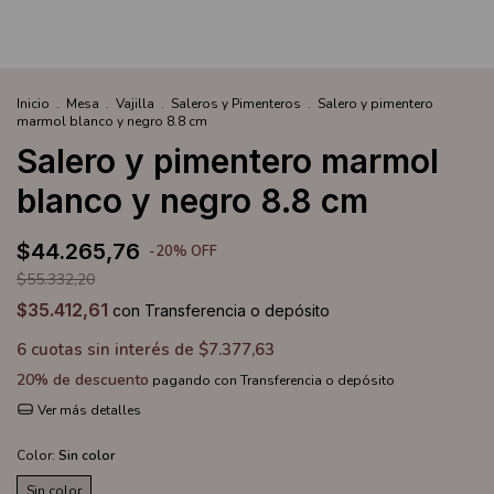
Inicio
.
Mesa
.
Vajilla
.
Saleros y Pimenteros
.
Salero y pimentero
marmol blanco y negro 8.8 cm
Salero y pimentero marmol
blanco y negro 8.8 cm
$44.265,76
-
20
%
OFF
$55.332,20
$35.412,61
con
Transferencia o depósito
6
cuotas sin interés de
$7.377,63
20% de descuento
pagando con Transferencia o depósito
Ver más detalles
Color:
Sin color
Sin color