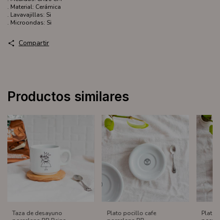
. Material: Cerámica
. Lavavajillas: Si
. Microondas: Si
Compartir
Productos similares
Taza de desayuno
Plato pocillo cafe
Plato 