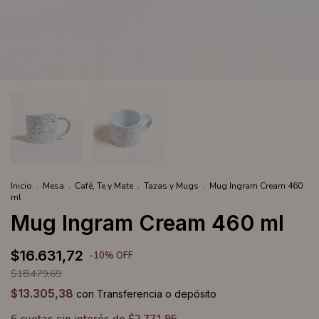
Inicio
.
Mesa
.
Café, Te y Mate
.
Tazas y Mugs
.
Mug Ingram Cream 460
ml
Mug Ingram Cream 460 ml
$16.631,72
-
10
%
OFF
$18.479,69
$13.305,38
con
Transferencia o depósito