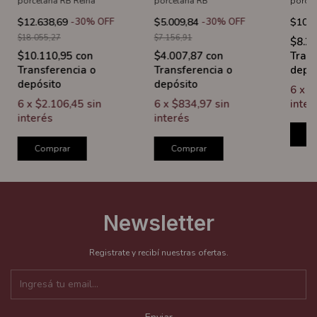
porcelana RB Reina
porcelana RB
porcel
$12.638,69
-
30
%
OFF
$5.009,84
-
30
%
OFF
$10.3
$18.055,27
$7.156,91
$8.2
$10.110,95
con
$4.007,87
con
Trans
Transferencia o
Transferencia o
depó
depósito
depósito
6
x
$
6
x
$2.106,45
sin
6
x
$834,97
sin
inter
interés
interés
C
Comprar
Comprar
Newsletter
Registrate y recibí nuestras ofertas.