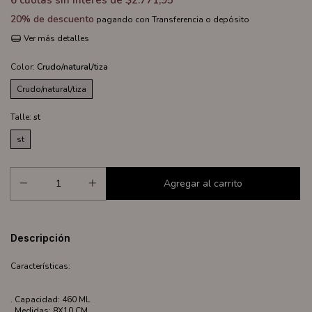
6
cuotas sin interés de
$2.771,95
20% de descuento
pagando con Transferencia o depósito
Ver más detalles
Color:
Crudo/natural/tiza
Crudo/natural/tiza
Talle:
st
st
Descripción
Características:
. Capacidad: 460 ML
. Medidas: 8X10 CM