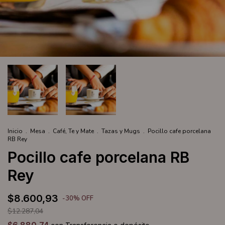
Inicio
.
Mesa
.
Café, Te y Mate
.
Tazas y Mugs
.
Pocillo cafe porcelana
RB Rey
Pocillo cafe porcelana RB
Rey
$8.600,93
-
30
%
OFF
$12.287,04