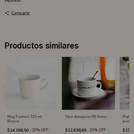
separado.
Compartir
Productos similares
Mug Fushion 325 ml
Taza desayuno RB Amor
Plato 
Blanco
porcel
$14.166,50
-
20
%
OFF
$12.638,69
-
30
%
OFF
$10.3