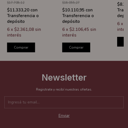
$17.708,12
$18.055,27
$8.2
$11.333,20
con
$10.110,95
con
Trans
Transferencia o
Transferencia o
depó
depósito
depósito
6
x
$
6
x
$2.361,08
sin
6
x
$2.106,45
sin
inter
interés
interés
C
Comprar
Comprar
Newsletter
Registrate y recibí nuestras ofertas.