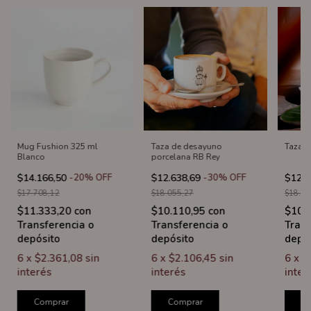
Mug Fushion 325 ml
Taza de desayuno
Taza d
Blanco
porcelana RB Rey
$14.166,50
-
20
%
OFF
$12.638,69
-
30
%
OFF
$12.6
$17.708,12
$18.055,27
$18.05
$11.333,20
con
$10.110,95
con
$10.
Transferencia o
Transferencia o
Trans
depósito
depósito
depó
6
x
$2.361,08
sin
6
x
$2.106,45
sin
6
x
$
interés
interés
inter
Comprar
Comprar
C